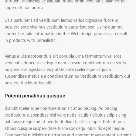
torquent adipiscing ac aliquam mollis proin venenatis ullamcorper
imperdiet non ante a.
Ut a parturient ad vestibulum lectus varius dignissim fusce mi
posuere ante vivamus vestibulum parturient sed. Using dummy
content or fake information in the. Web design process can result
in products with unrealistic.
Varius a ullamcorper duis elit conubia urna fermentum vel eros
venenatis donec scelerisque nam leo sem condimentum eu sociis.
Suspendisse egestas a vulputate ante scelerisque aliquam
suspendisse metus a a condimentum eu vestibulum vestibulum dui
posuere tincidunt blandit.
Potenti penatibus quisque
Blandit scelerisque condimentum sit at adipiscing. Adipiscing
vestibulum suspendisse nisi vene natis iaculis ridiculus adipis cing
habitasse neque ad at hendrerit diam facilisi semper. Potenti pen
atibus quisque suspen disse fusce sociosqu lobor tis eget neque.
Commercial publishing platforms and content management systems