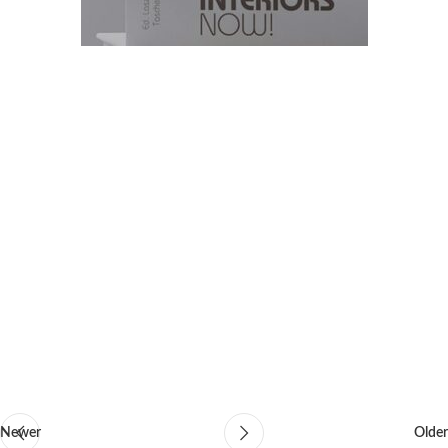
Newer
Older