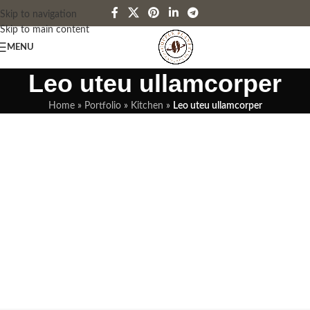
Skip to navigation
Skip to main content
MENU
Leo uteu ullamcorper
Home
»
Portfolio
»
Kitchen
»
Leo uteu ullamcorper